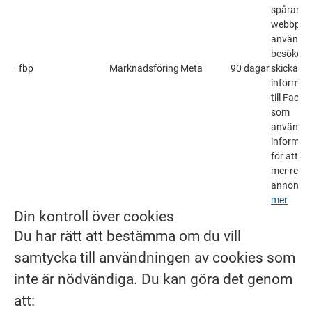
spårar vi
webbplat
använda
besöker 
_fbp
Marknadsföring
Meta
90 dagar
skickar d
informat
till Faceb
som
använder
informat
för att vi
mer relev
annonser
mer
Din kontroll över cookies
Du har rätt att bestämma om du vill
samtycka till användningen av cookies som
inte är nödvändiga. Du kan göra det genom
att: