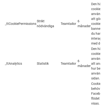
Den här
cookien
används 
att göm
Strikt
6
_ttCookiePermissions
Teamtailor
cookie-
nödvändiga
månader
bannern 
du har
interager
med den.
Den här
cookien
används 
6
_ttAnalytics
Statistik
Teamtailor
att analy
månader
hur besö
använder
sidan.
Cookien
behövs fö
Facebook
flödet sk
visas. De