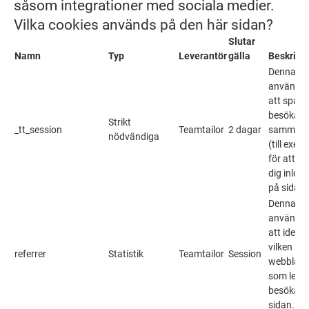
såsom integrationer med sociala medier.
Vilka cookies används på den här sidan?
Slutar
Namn
Typ
Leverantör
gälla
Beskrivn
Denna co
används 
att spara
besökare
Strikt
_tt_session
Teamtailor
2 dagar
samman
nödvändiga
(till exem
för att hå
dig inlog
på sidan)
Denna co
används 
att identi
vilken
referrer
Statistik
Teamtailor
Session
webblän
som lede
besökarna
sidan.